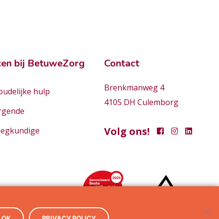
en bij BetuweZorg
Contact
Brenkmanweg 4
udelijke hulp
4105 DH Culemborg
rgende
Volg ons!
eegkundige
OK
PRIVACY POLICY