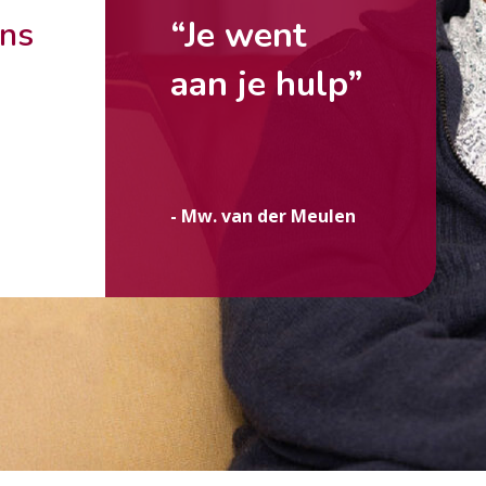
“Je went
ons
aan je hulp”
g
- Mw. van der Meulen