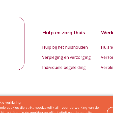
Hulp en zorg thuis
Werk
Hulp bij het huishouden
Huisho
Verpleging en verzorging
Verzo
Individuele begeleiding
Verpl
ie verklaring
le cookies die strikt noodzakelijk zijn voor de werking van de
orwaarden
ht te krijgen in de werking en effectiviteit van de website.