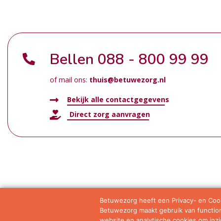
Bellen
088 - 800 99 99
of mail ons:
thuis@betuwezorg.nl
Bekijk alle contactgegevens
Direct zorg aanvragen
Betuwezorg heeft een Privacy- en Cook
Betuwezorg maakt gebruik van functione
Samenwerkingen
Privacy statement
Algemene vo
website en analytische cookies om inzic