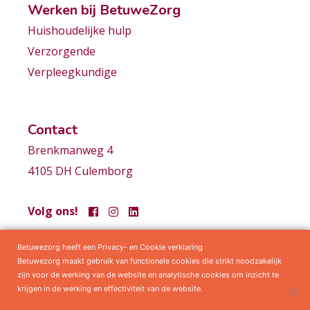
Werken bij BetuweZorg
Huishoudelijke hulp
Verzorgende
Verpleegkundige
Contact
Brenkmanweg 4
4105 DH Culemborg
Volg ons!
Betuwezorg heeft een Privacy- en Cookie verklaring
Samenwerkingen
Privacy statement
Algemene voorwaarden
Betuwezorg maakt gebruik van functionele cookies die strikt noodzakelijk
zijn voor de werking van de website en analytische cookies om inzicht te
krijgen in de werking en effectiviteit van de website.