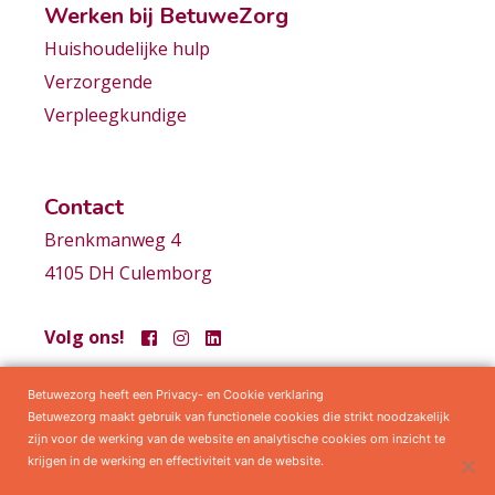
Werken bij BetuweZorg
Huishoudelijke hulp
Verzorgende
Verpleegkundige
Contact
Brenkmanweg 4
4105 DH Culemborg
Volg ons!
Betuwezorg heeft een Privacy- en Cookie verklaring
Samenwerkingen
Privacy statement
Algemene voorwaarden
Betuwezorg maakt gebruik van functionele cookies die strikt noodzakelijk
zijn voor de werking van de website en analytische cookies om inzicht te
krijgen in de werking en effectiviteit van de website.