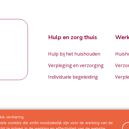
Hulp en zorg thuis
Werk
Hulp bij het huishouden
Huisho
Verpleging en verzorging
Verzo
Individuele begeleiding
Verpl
ie verklaring
le cookies die strikt noodzakelijk zijn voor de werking van de
orwaarden
ht te krijgen in de werking en effectiviteit van de website.