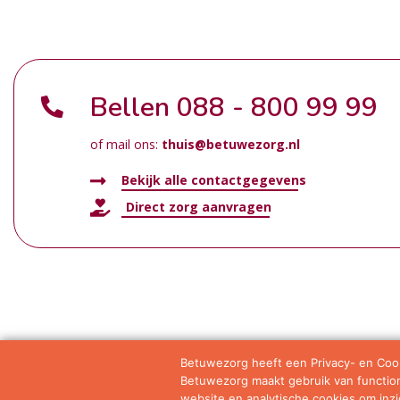
Bellen
088 - 800 99 99
of mail ons:
thuis@betuwezorg.nl
Bekijk alle contactgegevens
Direct zorg aanvragen
Betuwezorg heeft een Privacy- en Cook
Betuwezorg maakt gebruik van functione
Samenwerkingen
Privacy statement
Algemene vo
website en analytische cookies om inzic