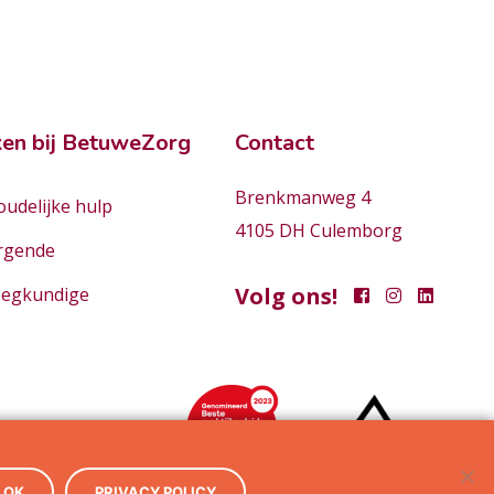
en bij BetuweZorg
Contact
Brenkmanweg 4
udelijke hulp
4105 DH Culemborg
rgende
Volg ons!
eegkundige
OK
PRIVACY POLICY