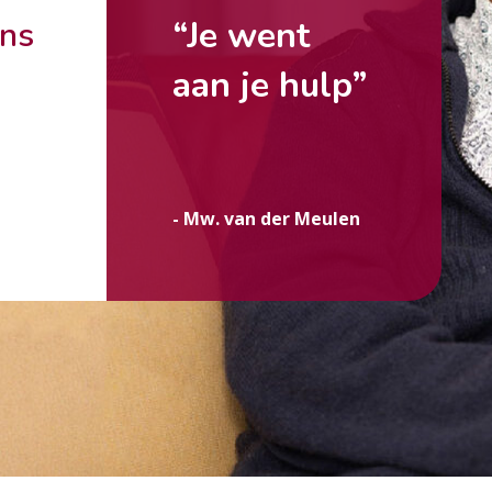
“Je went
ons
aan je hulp”
g
- Mw. van der Meulen