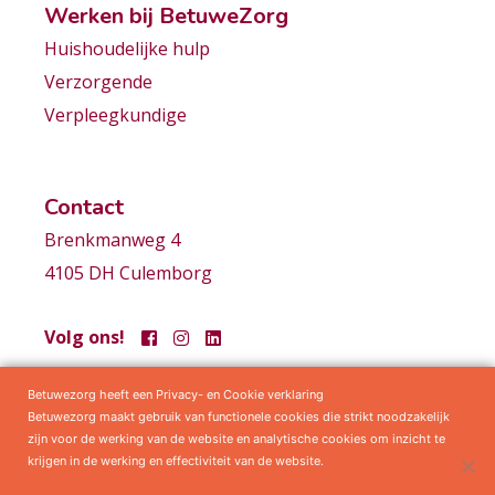
Werken bij BetuweZorg
Huishoudelijke hulp
Verzorgende
Verpleegkundige
Contact
Brenkmanweg 4
4105 DH Culemborg
Volg ons!
Betuwezorg heeft een Privacy- en Cookie verklaring
Samenwerkingen
Privacy statement
Algemene voorwaarden
Betuwezorg maakt gebruik van functionele cookies die strikt noodzakelijk
zijn voor de werking van de website en analytische cookies om inzicht te
krijgen in de werking en effectiviteit van de website.