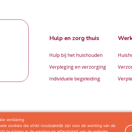
Hulp en zorg thuis
Werk
Hulp bij het huishouden
Huisho
Verpleging en verzorging
Verzo
Individuele begeleiding
Verpl
ie verklaring
le cookies die strikt noodzakelijk zijn voor de werking van de
orwaarden
ht te krijgen in de werking en effectiviteit van de website.