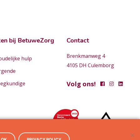
en bij BetuweZorg
Contact
Brenkmanweg 4
udelijke hulp
4105 DH Culemborg
rgende
Volg ons!
eegkundige
OK
PRIVACY POLICY