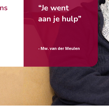
“Je went
ons
aan je hulp”
g
- Mw. van der Meulen