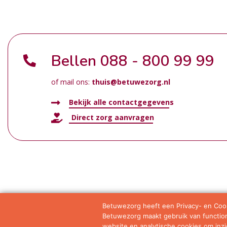
Bellen
088 - 800 99 99
of mail ons:
thuis@betuwezorg.nl
Bekijk alle contactgegevens
Direct zorg aanvragen
Betuwezorg heeft een Privacy- en Cook
Betuwezorg maakt gebruik van functione
Samenwerkingen
Privacy statement
Algemene vo
website en analytische cookies om inzic