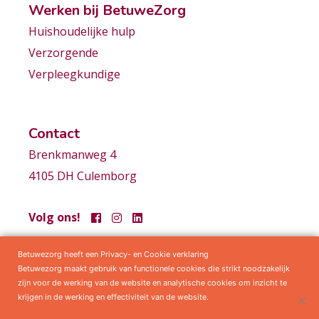
Werken bij BetuweZorg
Huishoudelijke hulp
Verzorgende
Verpleegkundige
Contact
Brenkmanweg 4
4105 DH Culemborg
Volg ons!
Betuwezorg heeft een Privacy- en Cookie verklaring
Samenwerkingen
Privacy statement
Algemene voorwaarden
Betuwezorg maakt gebruik van functionele cookies die strikt noodzakelijk
zijn voor de werking van de website en analytische cookies om inzicht te
krijgen in de werking en effectiviteit van de website.