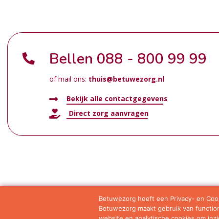
Bellen
088 - 800 99 99
of mail ons:
thuis@betuwezorg.nl
Bekijk alle contactgegevens
Direct zorg aanvragen
Betuwezorg heeft een Privacy- en Cook
Betuwezorg maakt gebruik van functione
Samenwerkingen
Privacy statement
Algemene vo
website en analytische cookies om inzic