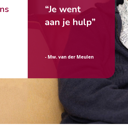
“Je went
ons
aan je hulp”
g
- Mw. van der Meulen