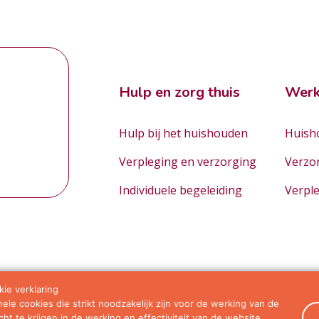
Hulp en zorg thuis
Werk
Hulp bij het huishouden
Huisho
Verpleging en verzorging
Verzo
Individuele begeleiding
Verpl
ie verklaring
le cookies die strikt noodzakelijk zijn voor de werking van de
orwaarden
ht te krijgen in de werking en effectiviteit van de website.