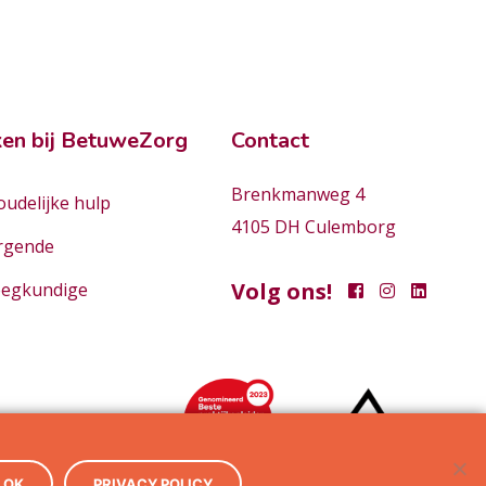
en bij BetuweZorg
Contact
Brenkmanweg 4
udelijke hulp
4105 DH Culemborg
rgende
Volg ons!
eegkundige
OK
PRIVACY POLICY