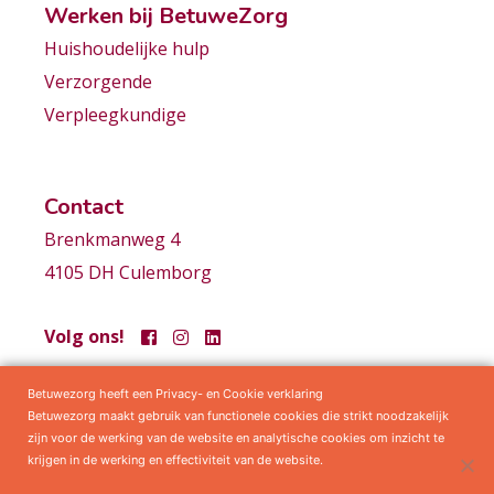
Werken bij BetuweZorg
Huishoudelijke hulp
Verzorgende
Verpleegkundige
Contact
Brenkmanweg 4
4105 DH Culemborg
Volg ons!
Betuwezorg heeft een Privacy- en Cookie verklaring
Samenwerkingen
Privacy statement
Algemene voorwaarden
Betuwezorg maakt gebruik van functionele cookies die strikt noodzakelijk
zijn voor de werking van de website en analytische cookies om inzicht te
krijgen in de werking en effectiviteit van de website.