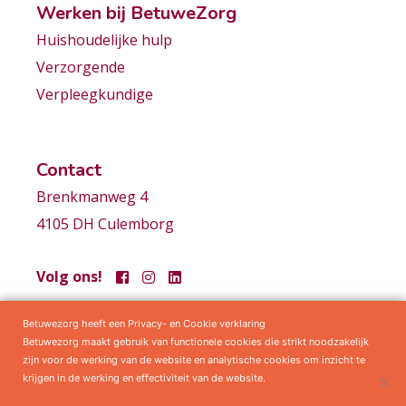
Werken bij BetuweZorg
Huishoudelijke hulp
Verzorgende
Verpleegkundige
Contact
Brenkmanweg 4
4105 DH Culemborg
Volg ons!
Betuwezorg heeft een Privacy- en Cookie verklaring
Samenwerkingen
Privacy statement
Algemene voorwaarden
Betuwezorg maakt gebruik van functionele cookies die strikt noodzakelijk
zijn voor de werking van de website en analytische cookies om inzicht te
krijgen in de werking en effectiviteit van de website.