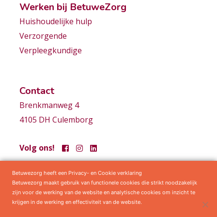
Werken bij BetuweZorg
Huishoudelijke hulp
Verzorgende
Verpleegkundige
Contact
Brenkmanweg 4
4105 DH Culemborg
Volg ons!
Betuwezorg heeft een Privacy- en Cookie verklaring
Samenwerkingen
Privacy statement
Algemene voorwaarden
Betuwezorg maakt gebruik van functionele cookies die strikt noodzakelijk
zijn voor de werking van de website en analytische cookies om inzicht te
krijgen in de werking en effectiviteit van de website.