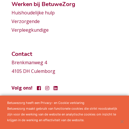
Werken bij BetuweZorg
Huishoudelijke hulp
Verzorgende
Verpleegkundige
Contact
Brenkmanweg 4
4105 DH Culemborg
Volg ons!
Betuwezorg heeft een Privacy- en Cookie verklaring
Samenwerkingen
Privacy statement
Algemene voorwaarden
Betuwezorg maakt gebruik van functionele cookies die strikt noodzakelijk
zijn voor de werking van de website en analytische cookies om inzicht te
krijgen in de werking en effectiviteit van de website.