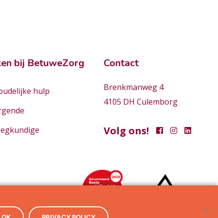
en bij BetuweZorg
Contact
Brenkmanweg 4
udelijke hulp
4105 DH Culemborg
rgende
Volg ons!
eegkundige
OK
PRIVACY POLICY