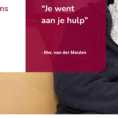
“Je went
ons
aan je hulp”
g
- Mw. van der Meulen