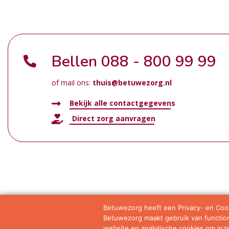
Bellen
088 - 800 99 99
of mail ons:
thuis@betuwezorg.nl
Bekijk alle contactgegevens
Direct zorg aanvragen
Betuwezorg heeft een Privacy- en Cook
Betuwezorg maakt gebruik van functione
Samenwerkingen
Privacy statement
Algemene vo
website en analytische cookies om inzic