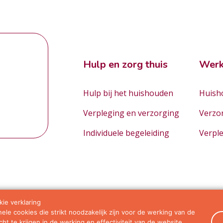
Hulp en zorg thuis
Werk
Hulp bij het huishouden
Huisho
Verpleging en verzorging
Verzo
Individuele begeleiding
Verpl
ie verklaring
le cookies die strikt noodzakelijk zijn voor de werking van de
orwaarden
ht te krijgen in de werking en effectiviteit van de website.