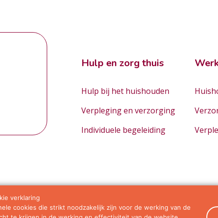
Hulp en zorg thuis
Werk
Hulp bij het huishouden
Huisho
Verpleging en verzorging
Verzo
Individuele begeleiding
Verpl
ie verklaring
le cookies die strikt noodzakelijk zijn voor de werking van de
orwaarden
ht te krijgen in de werking en effectiviteit van de website.