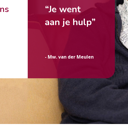
“Je went
ons
aan je hulp”
g
- Mw. van der Meulen