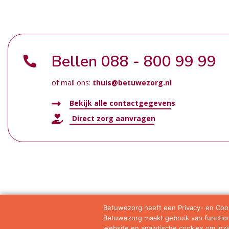
Bellen
088 - 800 99 99
of mail ons:
thuis@betuwezorg.nl
Bekijk alle contactgegevens
Direct zorg aanvragen
Betuwezorg heeft een Privacy- en Cook
Betuwezorg maakt gebruik van functione
Samenwerkingen
Privacy statement
Algemene vo
website en analytische cookies om inzic