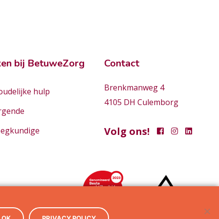
en bij BetuweZorg
Contact
Brenkmanweg 4
udelijke hulp
4105 DH Culemborg
rgende
Volg ons!
eegkundige
OK
PRIVACY POLICY