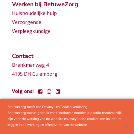
Werken bij BetuweZorg
Huishoudelijke hulp
Verzorgende
Verpleegkundige
Contact
Brenkmanweg 4
4105 DH Culemborg
Volg ons!
Betuwezorg heeft een Privacy- en Cookie verklaring
Samenwerkingen
Privacy statement
Algemene voorwaarden
Betuwezorg maakt gebruik van functionele cookies die strikt noodzakelijk
zijn voor de werking van de website en analytische cookies om inzicht te
krijgen in de werking en effectiviteit van de website.