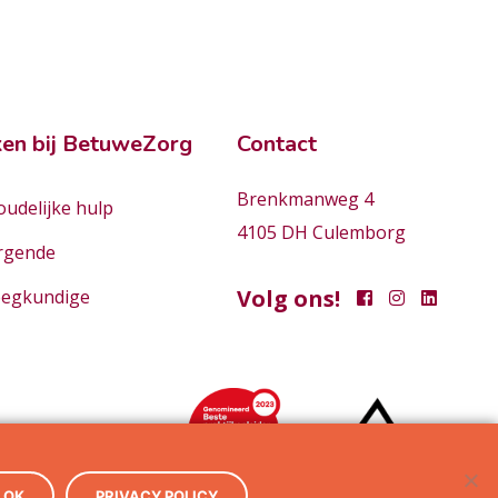
en bij BetuweZorg
Contact
Brenkmanweg 4
udelijke hulp
4105 DH Culemborg
rgende
Volg ons!
eegkundige
OK
PRIVACY POLICY