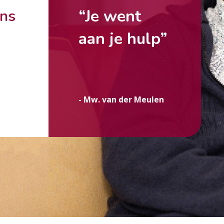
“Je went
ons
aan je hulp”
g
- Mw. van der Meulen