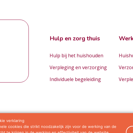
Hulp en zorg thuis
Werk
Hulp bij het huishouden
Huisho
Verpleging en verzorging
Verzo
Individuele begeleiding
Verpl
ie verklaring
le cookies die strikt noodzakelijk zijn voor de werking van de
orwaarden
ht te krijgen in de werking en effectiviteit van de website.