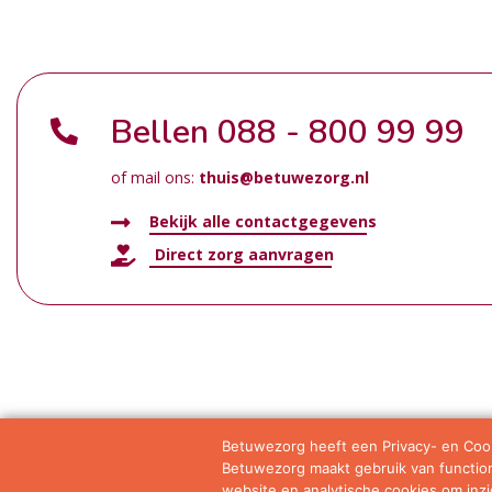
Bellen
088 - 800 99 99
of mail ons:
thuis@betuwezorg.nl
Bekijk alle contactgegevens
Direct zorg aanvragen
Betuwezorg heeft een Privacy- en Cook
Betuwezorg maakt gebruik van functione
Samenwerkingen
Privacy statement
Algemene vo
website en analytische cookies om inzic