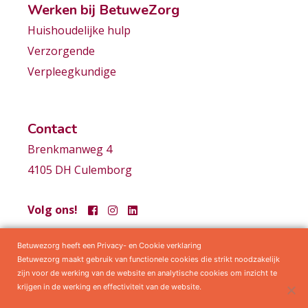
Werken bij BetuweZorg
Huishoudelijke hulp
Verzorgende
Verpleegkundige
Contact
Brenkmanweg 4
4105 DH Culemborg
Volg ons!
Betuwezorg heeft een Privacy- en Cookie verklaring
Samenwerkingen
Privacy statement
Algemene voorwaarden
Betuwezorg maakt gebruik van functionele cookies die strikt noodzakelijk
zijn voor de werking van de website en analytische cookies om inzicht te
krijgen in de werking en effectiviteit van de website.