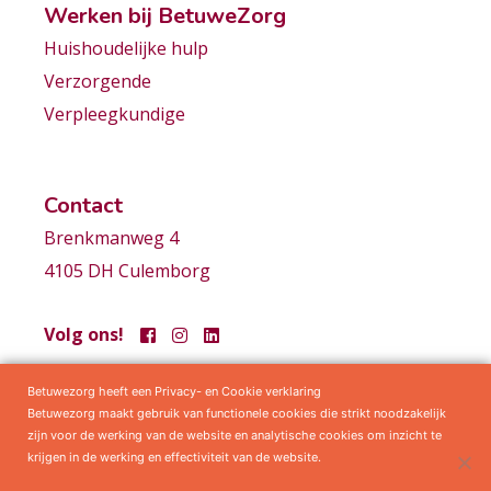
Werken bij BetuweZorg
Huishoudelijke hulp
Verzorgende
Verpleegkundige
Contact
Brenkmanweg 4
4105 DH Culemborg
Volg ons!
Betuwezorg heeft een Privacy- en Cookie verklaring
Samenwerkingen
Privacy statement
Algemene voorwaarden
Betuwezorg maakt gebruik van functionele cookies die strikt noodzakelijk
zijn voor de werking van de website en analytische cookies om inzicht te
krijgen in de werking en effectiviteit van de website.