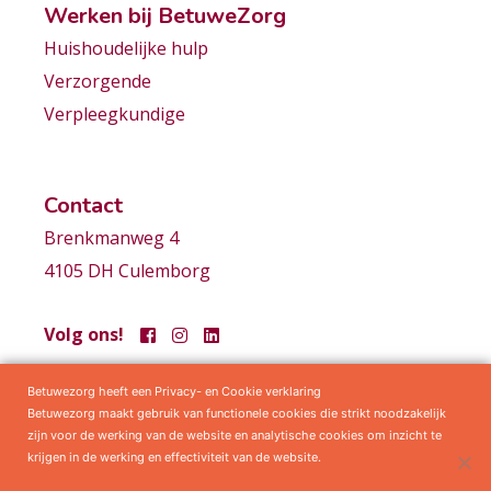
Werken bij BetuweZorg
Huishoudelijke hulp
Verzorgende
Verpleegkundige
Contact
Brenkmanweg 4
4105 DH Culemborg
Volg ons!
Betuwezorg heeft een Privacy- en Cookie verklaring
Samenwerkingen
Privacy statement
Algemene voorwaarden
Betuwezorg maakt gebruik van functionele cookies die strikt noodzakelijk
zijn voor de werking van de website en analytische cookies om inzicht te
krijgen in de werking en effectiviteit van de website.