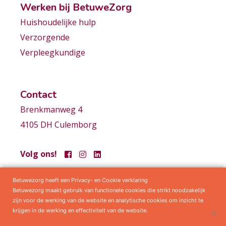
Werken bij BetuweZorg
Huishoudelijke hulp
Verzorgende
Verpleegkundige
Contact
Brenkmanweg 4
4105 DH Culemborg
Volg ons!
Betuwezorg heeft een Privacy- en Cookie verklaring
Samenwerkingen
Privacy statement
Algemene voorwaarden
Betuwezorg maakt gebruik van functionele cookies die strikt noodzakelijk
zijn voor de werking van de website en analytische cookies om inzicht te
krijgen in de werking en effectiviteit van de website.