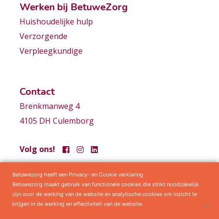
Werken bij BetuweZorg
Huishoudelijke hulp
Verzorgende
Verpleegkundige
Contact
Brenkmanweg 4
4105 DH Culemborg
Volg ons!
Betuwezorg heeft een Privacy- en Cookie verklaring
Samenwerkingen
Privacy statement
Algemene voorwaarden
Betuwezorg maakt gebruik van functionele cookies die strikt noodzakelijk
zijn voor de werking van de website en analytische cookies om inzicht te
krijgen in de werking en effectiviteit van de website.