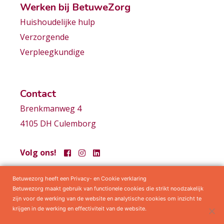
Werken bij BetuweZorg
Huishoudelijke hulp
Verzorgende
Verpleegkundige
Contact
Brenkmanweg 4
4105 DH Culemborg
Volg ons!
Betuwezorg heeft een Privacy- en Cookie verklaring
Samenwerkingen
Privacy statement
Algemene voorwaarden
Betuwezorg maakt gebruik van functionele cookies die strikt noodzakelijk
zijn voor de werking van de website en analytische cookies om inzicht te
krijgen in de werking en effectiviteit van de website.