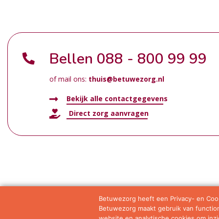
Bellen
088 - 800 99 99
of mail ons:
thuis@betuwezorg.nl
Bekijk alle contactgegevens
Direct zorg aanvragen
Betuwezorg heeft een Privacy- en Cook
Betuwezorg maakt gebruik van functione
Samenwerkingen
Privacy statement
Algemene vo
website en analytische cookies om inzic