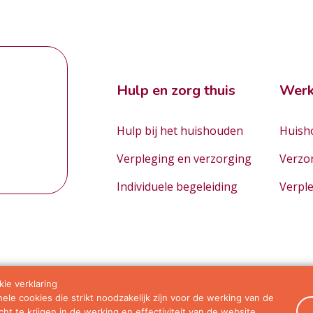
Hulp en zorg thuis
Werk
Hulp bij het huishouden
Huisho
Verpleging en verzorging
Verzo
Individuele begeleiding
Verpl
ie verklaring
le cookies die strikt noodzakelijk zijn voor de werking van de
orwaarden
ht te krijgen in de werking en effectiviteit van de website.