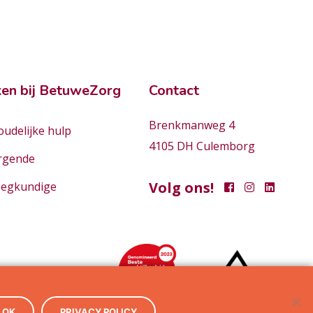
en bij BetuweZorg
Contact
Brenkmanweg 4
udelijke hulp
4105 DH Culemborg
rgende
Volg ons!
eegkundige
OK
PRIVACY POLICY