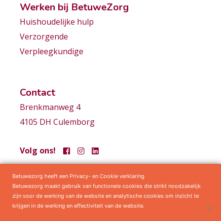
Werken bij BetuweZorg
Huishoudelijke hulp
Verzorgende
Verpleegkundige
Contact
Brenkmanweg 4
4105 DH Culemborg
Volg ons!
Betuwezorg heeft een Privacy- en Cookie verklaring
Samenwerkingen
Privacy statement
Algemene voorwaarden
Betuwezorg maakt gebruik van functionele cookies die strikt noodzakelijk
zijn voor de werking van de website en analytische cookies om inzicht te
krijgen in de werking en effectiviteit van de website.