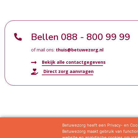
Bellen
088 - 800 99 99
of mail ons:
thuis@betuwezorg.nl
Bekijk alle contactgegevens
Direct zorg aanvragen
Betuwezorg heeft een Privacy- en Cook
Betuwezorg maakt gebruik van functione
Samenwerkingen
Privacy statement
Algemene vo
website en analytische cookies om inzic