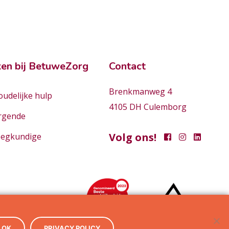
en bij BetuweZorg
Contact
Brenkmanweg 4
udelijke hulp
4105 DH Culemborg
rgende
Volg ons!
eegkundige
OK
PRIVACY POLICY