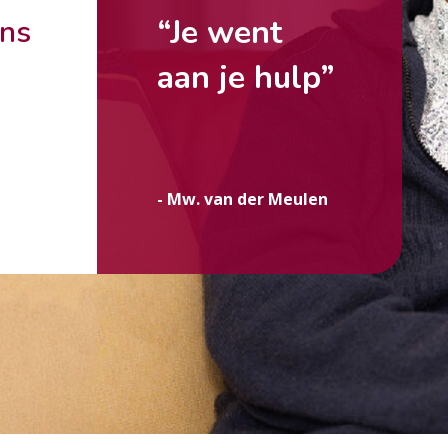
“Je went
ons
aan je hulp”
g
- Mw. van der Meulen