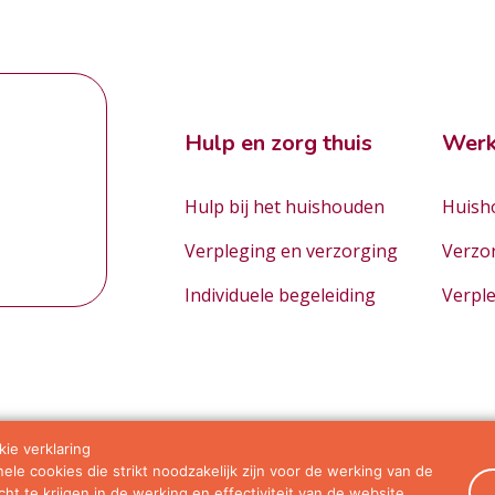
Hulp en zorg thuis
Werk
Hulp bij het huishouden
Huisho
Verpleging en verzorging
Verzo
Individuele begeleiding
Verpl
ie verklaring
le cookies die strikt noodzakelijk zijn voor de werking van de
orwaarden
ht te krijgen in de werking en effectiviteit van de website.