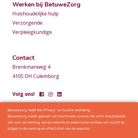
Werken bij BetuweZorg
Huishoudelijke hulp
Verzorgende
Verpleegkundige
Contact
Brenkmanweg 4
4105 DH Culemborg
Volg ons!
Betuwezorg heeft een Privacy- en Cookie verklaring
Samenwerkingen
Privacy statement
Algemene voorwaarden
Betuwezorg maakt gebruik van functionele cookies die strikt noodzakelijk
zijn voor de werking van de website en analytische cookies om inzicht te
krijgen in de werking en effectiviteit van de website.