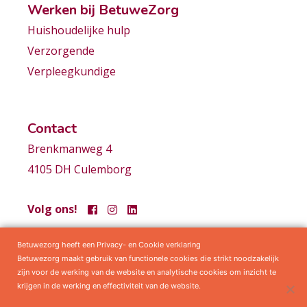
Werken bij BetuweZorg
Huishoudelijke hulp
Verzorgende
Verpleegkundige
Contact
Brenkmanweg 4
4105 DH Culemborg
Volg ons!
Betuwezorg heeft een Privacy- en Cookie verklaring
Samenwerkingen
Privacy statement
Algemene voorwaarden
Betuwezorg maakt gebruik van functionele cookies die strikt noodzakelijk
zijn voor de werking van de website en analytische cookies om inzicht te
krijgen in de werking en effectiviteit van de website.