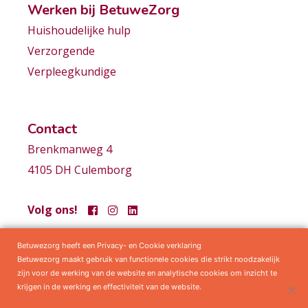
Werken bij BetuweZorg
Huishoudelijke hulp
Verzorgende
Verpleegkundige
Contact
Brenkmanweg 4
4105 DH Culemborg
Volg ons!
Betuwezorg heeft een Privacy- en Cookie verklaring
Samenwerkingen
Privacy statement
Algemene voorwaarden
Betuwezorg maakt gebruik van functionele cookies die strikt noodzakelijk
zijn voor de werking van de website en analytische cookies om inzicht te
krijgen in de werking en effectiviteit van de website.