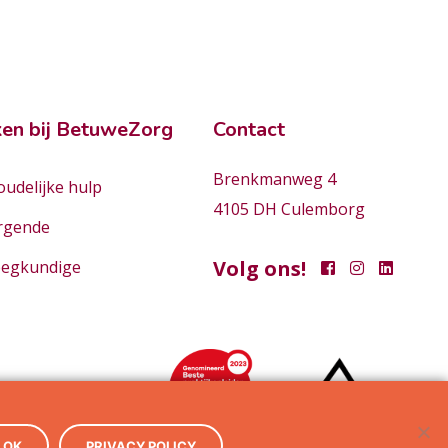
en bij BetuweZorg
Contact
Brenkmanweg 4
udelijke hulp
4105 DH Culemborg
rgende
Volg ons!
eegkundige
OK
PRIVACY POLICY