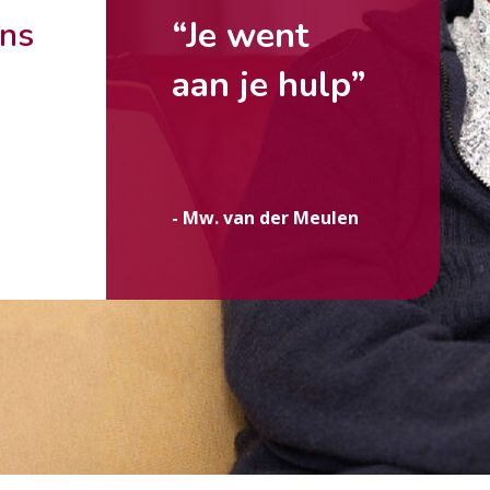
“Je went
ons
aan je hulp”
g
- Mw. van der Meulen