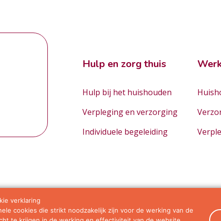
Hulp en zorg thuis
Werk
Hulp bij het huishouden
Huisho
Verpleging en verzorging
Verzo
Individuele begeleiding
Verpl
ie verklaring
le cookies die strikt noodzakelijk zijn voor de werking van de
orwaarden
ht te krijgen in de werking en effectiviteit van de website.