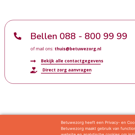
Bellen
088 - 800 99 99
of mail ons:
thuis@betuwezorg.nl
Bekijk alle contactgegevens
Direct zorg aanvragen
Betuwezorg heeft een Privacy- en Cook
Betuwezorg maakt gebruik van functione
Samenwerkingen
Privacy statement
Algemene vo
website en analytische cookies om inzic