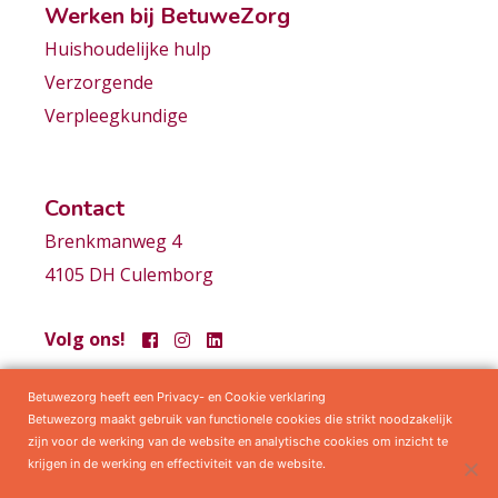
Werken bij BetuweZorg
Huishoudelijke hulp
Verzorgende
Verpleegkundige
Contact
Brenkmanweg 4
4105 DH Culemborg
Volg ons!
Betuwezorg heeft een Privacy- en Cookie verklaring
Samenwerkingen
Privacy statement
Algemene voorwaarden
Betuwezorg maakt gebruik van functionele cookies die strikt noodzakelijk
zijn voor de werking van de website en analytische cookies om inzicht te
krijgen in de werking en effectiviteit van de website.