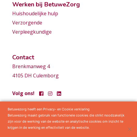
Werken bij BetuweZorg
Huishoudelijke hulp
Verzorgende
Verpleegkundige
Contact
Brenkmanweg 4
4105 DH Culemborg
Volg ons!
Betuwezorg heeft een Privacy- en Cookie verklaring
Samenwerkingen
Privacy statement
Algemene voorwaarden
Betuwezorg maakt gebruik van functionele cookies die strikt noodzakelijk
zijn voor de werking van de website en analytische cookies om inzicht te
krijgen in de werking en effectiviteit van de website.