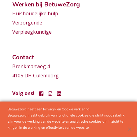
Werken bij BetuweZorg
Huishoudelijke hulp
Verzorgende
Verpleegkundige
Contact
Brenkmanweg 4
4105 DH Culemborg
Volg ons!
Betuwezorg heeft een Privacy- en Cookie verklaring
Samenwerkingen
Privacy statement
Algemene voorwaarden
Betuwezorg maakt gebruik van functionele cookies die strikt noodzakelijk
zijn voor de werking van de website en analytische cookies om inzicht te
krijgen in de werking en effectiviteit van de website.