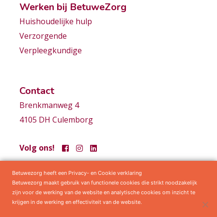
Werken bij BetuweZorg
Huishoudelijke hulp
Verzorgende
Verpleegkundige
Contact
Brenkmanweg 4
4105 DH Culemborg
Volg ons!
Betuwezorg heeft een Privacy- en Cookie verklaring
Samenwerkingen
Privacy statement
Algemene voorwaarden
Betuwezorg maakt gebruik van functionele cookies die strikt noodzakelijk
zijn voor de werking van de website en analytische cookies om inzicht te
krijgen in de werking en effectiviteit van de website.