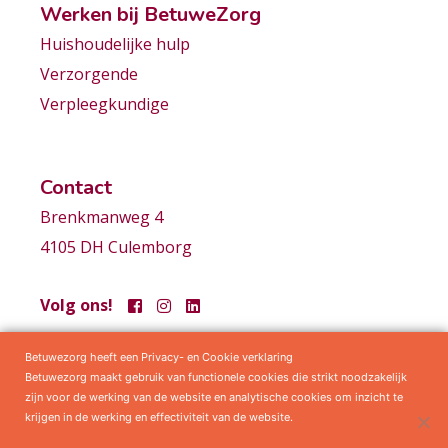
Werken bij BetuweZorg
Huishoudelijke hulp
Verzorgende
Verpleegkundige
Contact
Brenkmanweg 4
4105 DH Culemborg
Volg ons!
Betuwezorg heeft een Privacy- en Cookie verklaring
Samenwerkingen
Privacy statement
Algemene voorwaarden
Betuwezorg maakt gebruik van functionele cookies die strikt noodzakelijk
zijn voor de werking van de website en analytische cookies om inzicht te
krijgen in de werking en effectiviteit van de website.