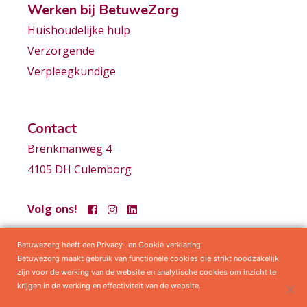
Werken bij BetuweZorg
Huishoudelijke hulp
Verzorgende
Verpleegkundige
Contact
Brenkmanweg 4
4105 DH Culemborg
Volg ons!
Betuwezorg heeft een Privacy- en Cookie verklaring
Samenwerkingen
Privacy statement
Algemene voorwaarden
Betuwezorg maakt gebruik van functionele cookies die strikt noodzakelijk
zijn voor de werking van de website en analytische cookies om inzicht te
krijgen in de werking en effectiviteit van de website.