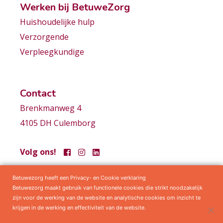
Werken bij BetuweZorg
Huishoudelijke hulp
Verzorgende
Verpleegkundige
Contact
Brenkmanweg 4
4105 DH Culemborg
Volg ons!
Betuwezorg heeft een Privacy- en Cookie verklaring
Samenwerkingen
Privacy statement
Algemene voorwaarden
Betuwezorg maakt gebruik van functionele cookies die strikt noodzakelijk
zijn voor de werking van de website en analytische cookies om inzicht te
krijgen in de werking en effectiviteit van de website.