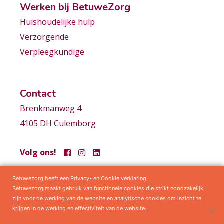
Werken bij BetuweZorg
Huishoudelijke hulp
Verzorgende
Verpleegkundige
Contact
Brenkmanweg 4
4105 DH Culemborg
Volg ons!
Betuwezorg heeft een Privacy- en Cookie verklaring
Samenwerkingen
Privacy statement
Algemene voorwaarden
Betuwezorg maakt gebruik van functionele cookies die strikt noodzakelijk
zijn voor de werking van de website en analytische cookies om inzicht te
krijgen in de werking en effectiviteit van de website.