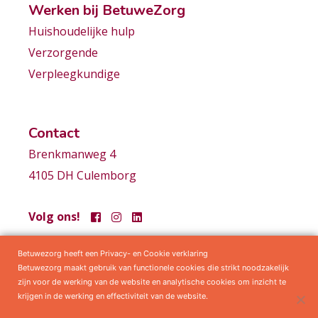
Werken bij BetuweZorg
Huishoudelijke hulp
Verzorgende
Verpleegkundige
Contact
Brenkmanweg 4
4105 DH Culemborg
Volg ons!
Betuwezorg heeft een Privacy- en Cookie verklaring
Samenwerkingen
Privacy statement
Algemene voorwaarden
Betuwezorg maakt gebruik van functionele cookies die strikt noodzakelijk
zijn voor de werking van de website en analytische cookies om inzicht te
krijgen in de werking en effectiviteit van de website.