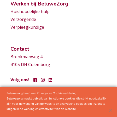
Werken bij BetuweZorg
Huishoudelijke hulp
Verzorgende
Verpleegkundige
Contact
Brenkmanweg 4
4105 DH Culemborg
Volg ons!
Betuwezorg heeft een Privacy- en Cookie verklaring
Samenwerkingen
Privacy statement
Algemene voorwaarden
Betuwezorg maakt gebruik van functionele cookies die strikt noodzakelijk
zijn voor de werking van de website en analytische cookies om inzicht te
krijgen in de werking en effectiviteit van de website.