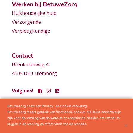
Werken bij BetuweZorg
Huishoudelijke hulp
Verzorgende
Verpleegkundige
Contact
Brenkmanweg 4
4105 DH Culemborg
Volg ons!
Betuwezorg heeft een Privacy- en Cookie verklaring
Samenwerkingen
Privacy statement
Algemene voorwaarden
Betuwezorg maakt gebruik van functionele cookies die strikt noodzakelijk
zijn voor de werking van de website en analytische cookies om inzicht te
krijgen in de werking en effectiviteit van de website.