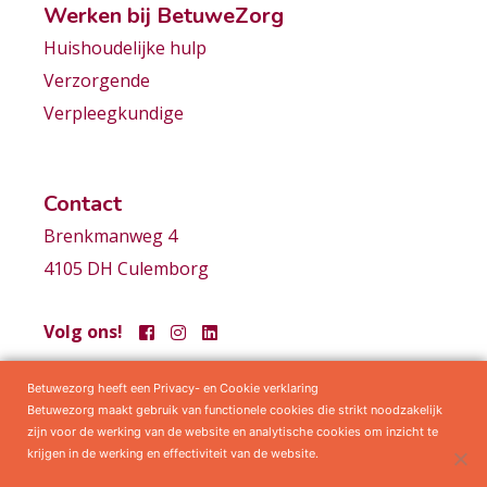
Werken bij BetuweZorg
Huishoudelijke hulp
Verzorgende
Verpleegkundige
Contact
Brenkmanweg 4
4105 DH Culemborg
Volg ons!
Betuwezorg heeft een Privacy- en Cookie verklaring
Samenwerkingen
Privacy statement
Algemene voorwaarden
Betuwezorg maakt gebruik van functionele cookies die strikt noodzakelijk
zijn voor de werking van de website en analytische cookies om inzicht te
krijgen in de werking en effectiviteit van de website.