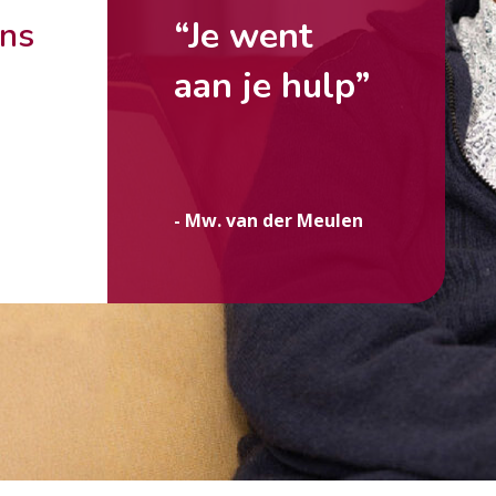
“Je went
ons
aan je hulp”
g
- Mw. van der Meulen