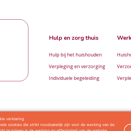
Hulp en zorg thuis
Werk
Hulp bij het huishouden
Huisho
Verpleging en verzorging
Verzo
Individuele begeleiding
Verpl
ie verklaring
le cookies die strikt noodzakelijk zijn voor de werking van de
orwaarden
ht te krijgen in de werking en effectiviteit van de website.