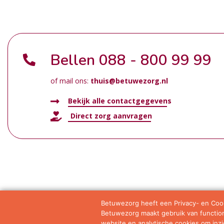
Bellen
088 - 800 99 99
of mail ons:
thuis@betuwezorg.nl
Bekijk alle contactgegevens
Direct zorg aanvragen
Betuwezorg heeft een Privacy- en Cook
Betuwezorg maakt gebruik van functione
Samenwerkingen
Privacy statement
Algemene vo
website en analytische cookies om inzic