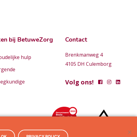
en bij BetuweZorg
Contact
Brenkmanweg 4
udelijke hulp
4105 DH Culemborg
rgende
Volg ons!
eegkundige
OK
PRIVACY POLICY