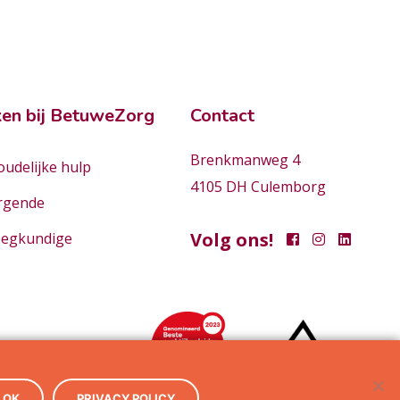
en bij BetuweZorg
Contact
Brenkmanweg 4
udelijke hulp
4105 DH Culemborg
rgende
Volg ons!
eegkundige
OK
PRIVACY POLICY