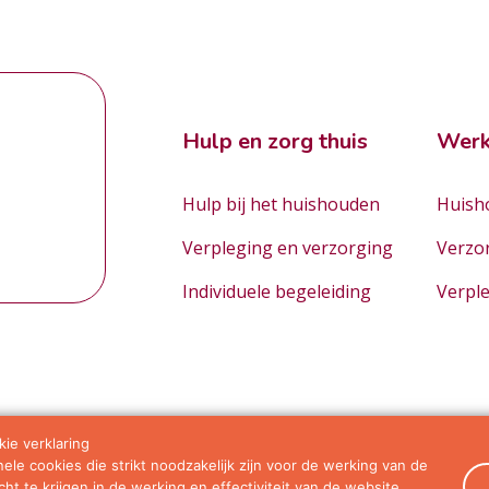
Hulp en zorg thuis
Werk
Hulp bij het huishouden
Huisho
Verpleging en verzorging
Verzo
Individuele begeleiding
Verpl
ie verklaring
le cookies die strikt noodzakelijk zijn voor de werking van de
orwaarden
ht te krijgen in de werking en effectiviteit van de website.