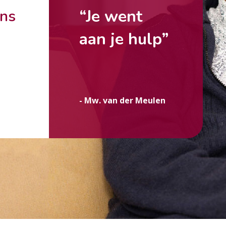
“Je went
ons
aan je hulp”
g
- Mw. van der Meulen