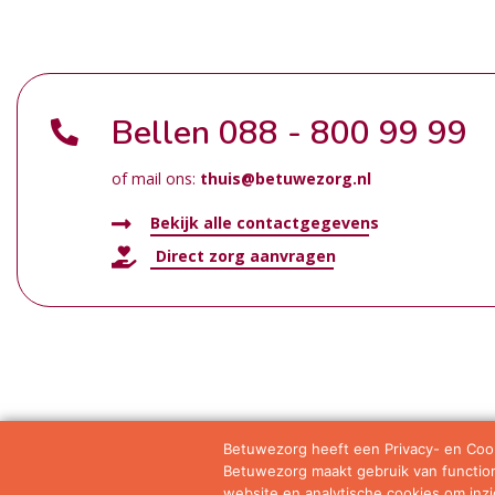
Bellen
088 - 800 99 99
of mail ons:
thuis@betuwezorg.nl
Bekijk alle contactgegevens
Direct zorg aanvragen
Betuwezorg heeft een Privacy- en Cook
Betuwezorg maakt gebruik van functione
Samenwerkingen
Privacy statement
Algemene vo
website en analytische cookies om inzic