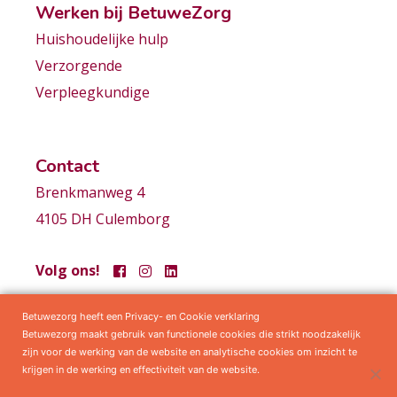
Werken bij BetuweZorg
Huishoudelijke hulp
Verzorgende
Verpleegkundige
Contact
Brenkmanweg 4
4105 DH Culemborg
Volg ons!
Betuwezorg heeft een Privacy- en Cookie verklaring
Samenwerkingen
Privacy statement
Algemene voorwaarden
Betuwezorg maakt gebruik van functionele cookies die strikt noodzakelijk
zijn voor de werking van de website en analytische cookies om inzicht te
krijgen in de werking en effectiviteit van de website.