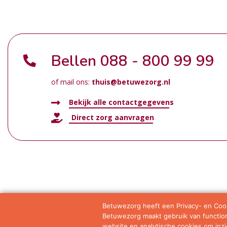
Bellen
088 - 800 99 99
of mail ons:
thuis@betuwezorg.nl
Bekijk alle contactgegevens
Direct zorg aanvragen
Betuwezorg heeft een Privacy- en Cook
Betuwezorg maakt gebruik van functione
Samenwerkingen
Privacy statement
Algemene vo
website en analytische cookies om inzic