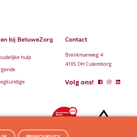
en bij BetuweZorg
Contact
Brenkmanweg 4
udelijke hulp
4105 DH Culemborg
rgende
Volg ons!
eegkundige
OK
PRIVACY POLICY