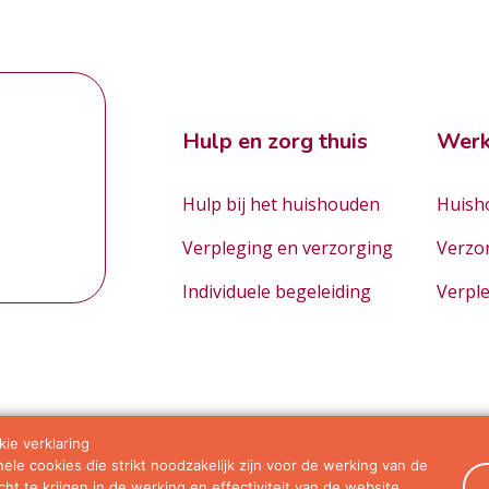
Hulp en zorg thuis
Werk
Hulp bij het huishouden
Huisho
Verpleging en verzorging
Verzo
Individuele begeleiding
Verpl
ie verklaring
le cookies die strikt noodzakelijk zijn voor de werking van de
orwaarden
ht te krijgen in de werking en effectiviteit van de website.