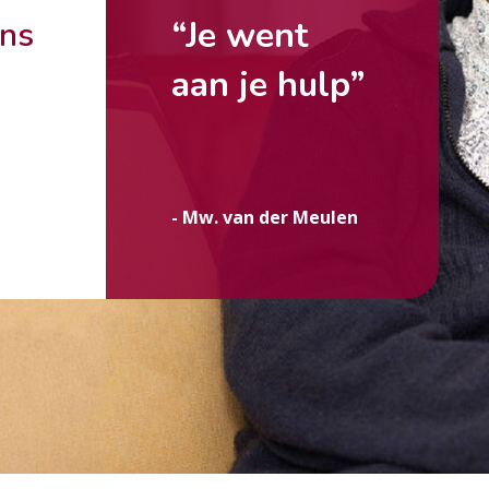
“Je went
ons
aan je hulp”
g
- Mw. van der Meulen