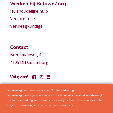
Werken bij BetuweZorg
Huishoudelijke hulp
Verzorgende
Verpleegkundige
Contact
Brenkmanweg 4
4105 DH Culemborg
Volg ons!
Betuwezorg heeft een Privacy- en Cookie verklaring
Samenwerkingen
Privacy statement
Algemene voorwaarden
Betuwezorg maakt gebruik van functionele cookies die strikt noodzakelijk
zijn voor de werking van de website en analytische cookies om inzicht te
krijgen in de werking en effectiviteit van de website.