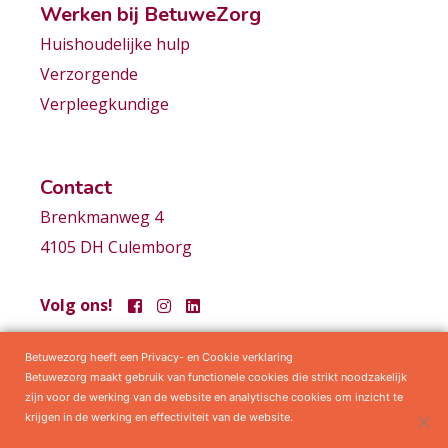
Werken bij BetuweZorg
Huishoudelijke hulp
Verzorgende
Verpleegkundige
Contact
Brenkmanweg 4
4105 DH Culemborg
Volg ons!
Betuwezorg heeft een Privacy- en Cookie verklaring
Samenwerkingen
Privacy statement
Algemene voorwaarden
Betuwezorg maakt gebruik van functionele cookies die strikt noodzakelijk
zijn voor de werking van de website en analytische cookies om inzicht te
krijgen in de werking en effectiviteit van de website.