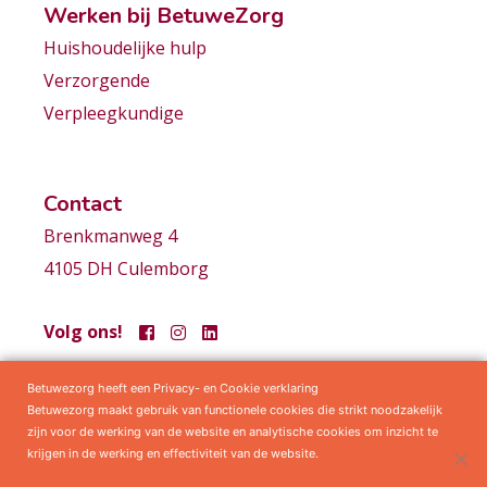
Werken bij BetuweZorg
Huishoudelijke hulp
Verzorgende
Verpleegkundige
Contact
Brenkmanweg 4
4105 DH Culemborg
Volg ons!
Betuwezorg heeft een Privacy- en Cookie verklaring
Samenwerkingen
Privacy statement
Algemene voorwaarden
Betuwezorg maakt gebruik van functionele cookies die strikt noodzakelijk
zijn voor de werking van de website en analytische cookies om inzicht te
krijgen in de werking en effectiviteit van de website.