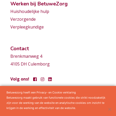
Werken bij BetuweZorg
Huishoudelijke hulp
Verzorgende
Verpleegkundige
Contact
Brenkmanweg 4
4105 DH Culemborg
Volg ons!
Betuwezorg heeft een Privacy- en Cookie verklaring
Samenwerkingen
Privacy statement
Algemene voorwaarden
Betuwezorg maakt gebruik van functionele cookies die strikt noodzakelijk
zijn voor de werking van de website en analytische cookies om inzicht te
krijgen in de werking en effectiviteit van de website.