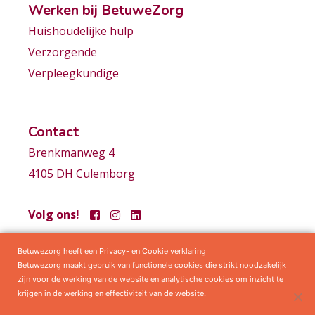
Werken bij BetuweZorg
Huishoudelijke hulp
Verzorgende
Verpleegkundige
Contact
Brenkmanweg 4
4105 DH Culemborg
Volg ons!
Betuwezorg heeft een Privacy- en Cookie verklaring
Samenwerkingen
Privacy statement
Algemene voorwaarden
Betuwezorg maakt gebruik van functionele cookies die strikt noodzakelijk
zijn voor de werking van de website en analytische cookies om inzicht te
krijgen in de werking en effectiviteit van de website.